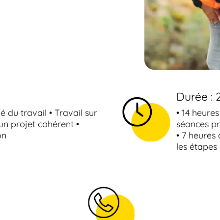
Durée : 
 du travail • Travail sur
• 14 heure
'un projet cohérent •
séances pr
on
• 7 heures 
les étapes 