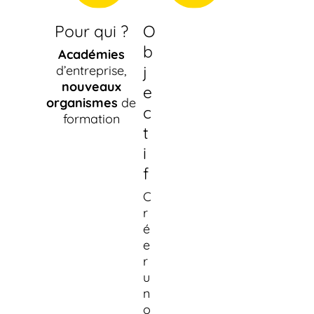
Pour qui ?
O
b
Académies
j
d’entreprise,
nouveaux
e
organismes
de
c
formation
t
i
f
C
r
é
e
r
u
n
o