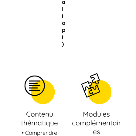
a
l
i
o
p
i
)
Contenu
Modules
thématique
complémentair
es
• Comprendre