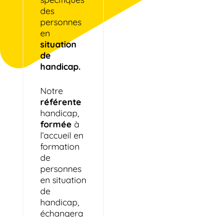
des
personnes
en
situation
de
handicap.
Notre
référente
handicap,
formée
à
l’accueil en
formation
de
personnes
en situation
de
handicap,
échangera