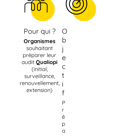
Pour qui ?
O
b
Organismes
j
souhaitant
préparer leur
e
audit
Qualiopi
c
(initial,
t
surveillance,
renouvellement,
i
extension)
f
P
r
é
p
a