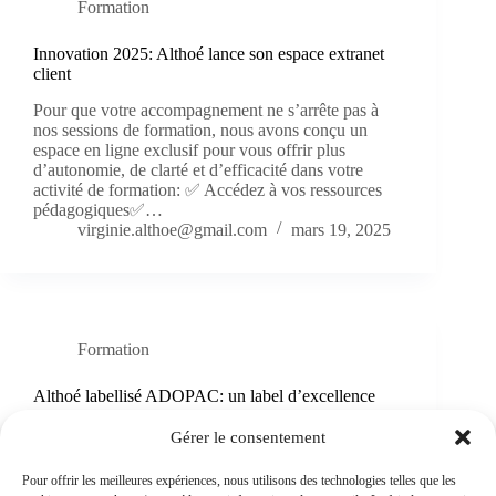
Formation
Innovation 2025: Althoé lance son espace extranet
client
Pour que votre accompagnement ne s’arrête pas à
nos sessions de formation, nous avons conçu un
espace en ligne exclusif pour vous offrir plus
d’autonomie, de clarté et d’efficacité dans votre
activité de formation: ✅ Accédez à vos ressources
pédagogiques✅…
virginie.althoe@gmail.com
mars 19, 2025
Formation
Althoé labellisé ADOPAC: un label d’excellence
pour l’accompagnement des OF
Gérer le consentement
🔔 Parce que Qualiopi n’est pas la seule voie pour
garantir la qualité, nous avons choisi d’aller encore
Pour offrir les meilleures expériences, nous utilisons des technologies telles que les
plus loin avec le label ADOPAC !L’expertise